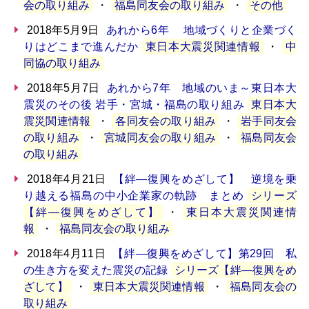
会の取り組み
・
福島同友会の取り組み
・
その他
2018年5月9日
あれから6年 地域づくりと企業づく
りはどこまで進んだか
東日本大震災関連情報
・
中
同協の取り組み
2018年5月7日
あれから7年 地域のいま～東日本大
震災のその後 岩手・宮城・福島の取り組み
東日本大
震災関連情報
・
各同友会の取り組み
・
岩手同友会
の取り組み
・
宮城同友会の取り組み
・
福島同友会
の取り組み
2018年4月21日
【絆―復興をめざして】 逆境を乗
り越える福島の中小企業家の軌跡 まとめ
シリーズ
【絆―復興をめざして】
・
東日本大震災関連情
報
・
福島同友会の取り組み
2018年4月11日
【絆―復興をめざして】第29回 私
の生き方を変えた震災の記録
シリーズ【絆―復興をめ
ざして】
・
東日本大震災関連情報
・
福島同友会の
取り組み