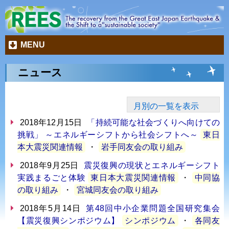
MENU
ニュース
月別の一覧を表示
2018年12月15日
「持続可能な社会づくりへ向けての
挑戦」 ～エネルギーシフトから社会シフトへ～
東日
本大震災関連情報
・
岩手同友会の取り組み
2018年9月25日
震災復興の現状とエネルギーシフト
実践まるごと体験
東日本大震災関連情報
・
中同協
の取り組み
・
宮城同友会の取り組み
2018年5月14日
第48回中小企業問題全国研究集会
【震災復興シンポジウム】
シンポジウム
・
各同友