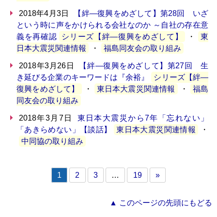
2018年4月3日
【絆―復興をめざして】第28回 いざ
という時に声をかけられる会社なのか ～自社の存在意
義を再確認
シリーズ【絆―復興をめざして】
・
東
日本大震災関連情報
・
福島同友会の取り組み
2018年3月26日
【絆―復興をめざして】第27回 生
き延びる企業のキーワードは『余裕』
シリーズ【絆―
復興をめざして】
・
東日本大震災関連情報
・
福島
同友会の取り組み
2018年3月7日
東日本大震災から7年「忘れない」
「あきらめない」【談話】
東日本大震災関連情報
・
中同協の取り組み
1
2
3
…
19
»
▲ このページの先頭にもどる